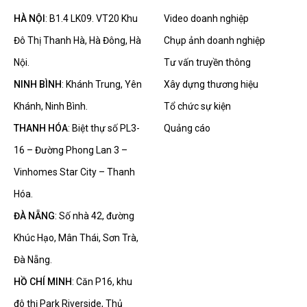
HÀ NỘI
: B1.4 LK09. VT20 Khu
Video doanh nghiệp
Đô Thị Thanh Hà, Hà Đông, Hà
Chụp ảnh doanh nghiệp
Nội.
Tư vấn truyền thông
NINH BÌNH
: Khánh Trung, Yên
Xây dựng thương hiệu
Khánh, Ninh Bình.
Tổ chức sự kiện
THANH HÓA
: Biệt thự số PL3-
Quảng cáo
16 – Đường Phong Lan 3 –
Vinhomes Star City – Thanh
Hóa.
ĐÀ NẴNG
: Số nhà 42, đường
Khúc Hạo, Mân Thái, Sơn Trà,
Đà Nẵng.
HỒ CHÍ MINH
: Căn P16, khu
đô thị Park Riverside, Thủ