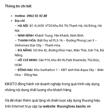
Thông tin chi tiết:
Hotline:
0963.92.92.88
Địa chỉ:
–
HÀ NỘI
: B1.4 LK09. VT20 Khu Đô Thị Thanh Hà, Hà Đông, Hà
Nội.
–
NINH BÌNH
: Khánh Trung, Yên Khánh, Ninh Bình.
–
THANH HÓA
: Biệt thự số PL3-16 – Đường Phong Lan 3 –
Vinhomes Star City – Thanh Hóa.
–
ĐÀ NẴNG
: Số nhà 42, đường Khúc Hạo, Mân Thái, Sơn Trà, Đà
Nẵng.
–
HỒ CHÍ MINH
: Căn P16, khu đô thị Park Riverside, Thủ Đức,
HCM.
–
ĐỒNG NAI
: Khu Sunharbor 1 – KĐT sinh thái Aqua City – Biên
Hòa – Đồng Nai.
KASITO đồng hành với doanh nghiệp trong quá trình xây dựng
những nội dung chất lượng cho khách hàng.
Và để nhận thêm quà tặng về chiến lược xây dựng thương hiệu
trên Internet truy cập tại
website: thuonghieu.kasito.vn