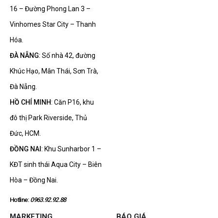
16 – Đường Phong Lan 3 –
Vinhomes Star City – Thanh
Hóa.
ĐÀ NẴNG
: Số nhà 42, đường
Khúc Hạo, Mân Thái, Sơn Trà,
Đà Nẵng.
HỒ CHÍ MINH
: Căn P16, khu
đô thị Park Riverside, Thủ
Đức, HCM.
ĐỒNG NAI
: Khu Sunharbor 1 –
KĐT sinh thái Aqua City – Biên
Hòa – Đồng Nai.
Hotline:
0963.92.92.88
MARKETING
BÁO GIÁ