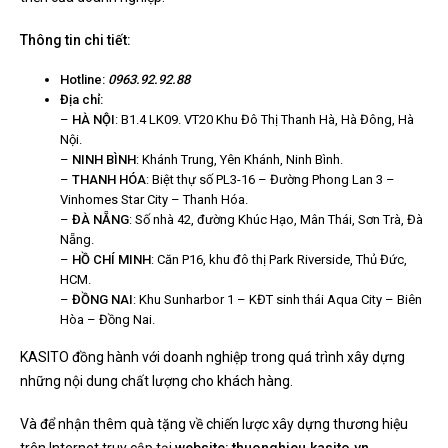
Thông tin chi tiết:
Hotline:
0963.92.92.88
Địa chỉ:
–
HÀ NỘI
: B1.4 LK09. VT20 Khu Đô Thị Thanh Hà, Hà Đông, Hà
Nội.
–
NINH BÌNH
: Khánh Trung, Yên Khánh, Ninh Bình.
–
THANH HÓA
: Biệt thự số PL3-16 – Đường Phong Lan 3 –
Vinhomes Star City – Thanh Hóa.
–
ĐÀ NẴNG
: Số nhà 42, đường Khúc Hạo, Mân Thái, Sơn Trà, Đà
Nẵng.
–
HỒ CHÍ MINH
: Căn P16, khu đô thị Park Riverside, Thủ Đức,
HCM.
–
ĐỒNG NAI
: Khu Sunharbor 1 – KĐT sinh thái Aqua City – Biên
Hòa – Đồng Nai.
KASITO đồng hành với doanh nghiệp trong quá trình xây dựng
những nội dung chất lượng cho khách hàng.
Và để nhận thêm quà tặng về chiến lược xây dựng thương hiệu
trên Internet truy cập tại
website: thuonghieu.kasito.vn