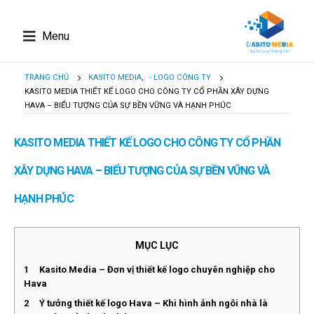
Menu
TRANG CHỦ
KASITO MEDIA
,
- LOGO CÔNG TY
KASITO MEDIA THIẾT KẾ LOGO CHO CÔNG TY CỔ PHẦN XÂY DỰNG
HAVA – BIỂU TƯỢNG CỦA SỰ BỀN VỮNG VÀ HẠNH PHÚC
KASITO MEDIA THIẾT KẾ LOGO CHO CÔNG TY CỔ PHẦN
XÂY DỰNG HAVA – BIỂU TƯỢNG CỦA SỰ BỀN VỮNG VÀ
HẠNH PHÚC
MỤC LỤC
1
Kasito Media – Đơn vị thiết kế logo chuyên nghiệp cho
Hava
2
Ý tưởng thiết kế logo Hava – Khi hình ảnh ngôi nhà là