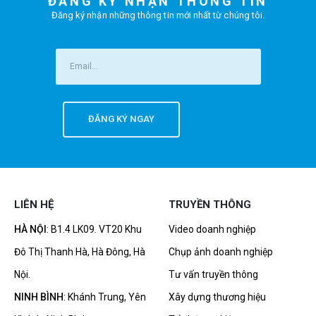
ĐĂNG KÝ NHẬN THÔNG TIN
Đăng ký nhận những thông tin mới nhất từ chúng tôi.
LIÊN HỆ
TRUYỀN THÔNG
HÀ NỘI
: B1.4 LK09. VT20 Khu
Video doanh nghiệp
Đô Thị Thanh Hà, Hà Đông, Hà
Chụp ảnh doanh nghiệp
Nội.
Tư vấn truyền thông
NINH BÌNH
: Khánh Trung, Yên
Xây dựng thương hiệu