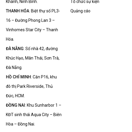
Khánh, Ninh Bình.
Tổ chức sự kiện
THANH HÓA
: Biệt thự số PL3-
Quảng cáo
16 – Đường Phong Lan 3 –
Vinhomes Star City – Thanh
Hóa.
ĐÀ NẴNG
: Số nhà 42, đường
Khúc Hạo, Mân Thái, Sơn Trà,
Đà Nẵng.
HỒ CHÍ MINH
: Căn P16, khu
đô thị Park Riverside, Thủ
Đức, HCM.
ĐỒNG NAI
: Khu Sunharbor 1 –
KĐT sinh thái Aqua City – Biên
Hòa – Đồng Nai.