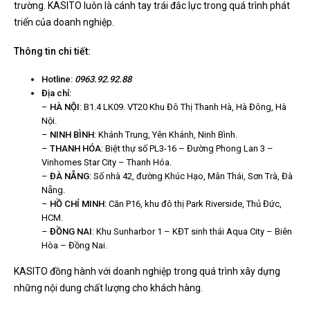
trường. KASITO luôn là cánh tay trái đắc lực trong quá trình phát
triển của doanh nghiệp.
Thông tin chi tiết:
Hotline:
0963.92.92.88
Địa chỉ:
–
HÀ NỘI
: B1.4 LK09. VT20 Khu Đô Thị Thanh Hà, Hà Đông, Hà
Nội.
–
NINH BÌNH
: Khánh Trung, Yên Khánh, Ninh Bình.
–
THANH HÓA
: Biệt thự số PL3-16 – Đường Phong Lan 3 –
Vinhomes Star City – Thanh Hóa.
–
ĐÀ NẴNG
: Số nhà 42, đường Khúc Hạo, Mân Thái, Sơn Trà, Đà
Nẵng.
–
HỒ CHÍ MINH
: Căn P16, khu đô thị Park Riverside, Thủ Đức,
HCM.
–
ĐỒNG NAI
: Khu Sunharbor 1 – KĐT sinh thái Aqua City – Biên
Hòa – Đồng Nai.
KASITO đồng hành với doanh nghiệp trong quá trình xây dựng
những nội dung chất lượng cho khách hàng.