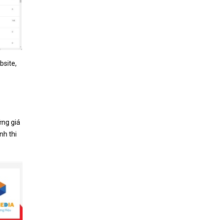
bsite,
ững giá
nh thi