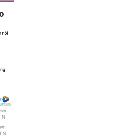
o
o nội
ăng