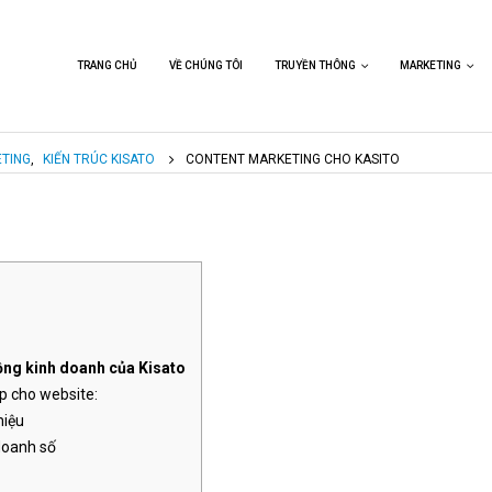
TRANG CHỦ
VỀ CHÚNG TÔI
TRUYỀN THÔNG
MARKETING
ETING
,
KIẾN TRÚC KISATO
CONTENT MARKETING CHO KASITO
Kasito Media Thiết Kế Logo Cho
Kasito Media Thiết Kế Log
động kinh doanh của Kisato
Havito – Biểu Tượng Của Hạnh
Chuyên Nghiệp Cho Công 
p cho website:
Phúc Trong Từng Tổ Ấm Việt
Phần Xây Dựng Panto
hiệu
doanh số
Kasito Media Thiết Kế Logo Docon
Kisato Media Thiết Kế Log
– Biểu Tượng Của Sự Chia Sẻ Giá
Nghiệp Cho Công Ty GC Tr