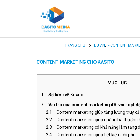
TRANG CHỦ
DỰ ÁN
,
- CONTENT MARK
CONTENT MARKETING CHO KASITO
MỤC LỤC
1
Sơ lược về Kisato
 Kế Logo
Thiết Kế Logo Cá Nhân Cho Chủ
2
Vai trò của content marketing đối với hoạt 
 Công Ty Cổ
Tịch KISATO Group- Lương Trainer
2.1
Content marketing giúp tăng lượng truy cậ
nto
2.2
Content marketing giúp quảng bá thương 
2.3
Content marketing có khả năng làm tăng 
Thiết Kế LoGo Cho Công Ty TNHH
 Kế Logo Doanh
2.4
Content marketing giúp tiết kiệm chi phí
THA Holdings
y GC Trà Vinh