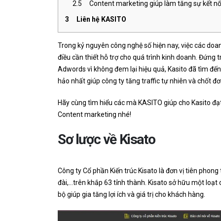
2.5
Content marketing giúp làm tăng sự kết nố
3
Liên hệ KASITO
Thiết Kế Logo Cho Công Ty TNHH
 Kế Logo Cho
TTT
Xây Dựng
Trong kỷ nguyên công nghệ số hiện nay, việc các doa
Và Hạn
điều cần thiết hỗ trợ cho quá trình kinh doanh. Đứn
Adwords vì không đem lại hiệu quả, Kasito đã tìm đế
hảo nhất giúp công ty tăng traffic tự nhiên và chốt đ
Hãy cùng tìm hiểu các mà KASITO giúp cho Kasito đạt
Content marketing nhé!
Sơ lược về Kisato
Công ty Cổ phần Kiến trúc Kisato là đơn vị tiên phong 
đài,…trên khắp 63 tỉnh thành. Kisato sở hữu một loạt c
bộ giúp gia tăng lợi ích và giá trị cho khách hàng.