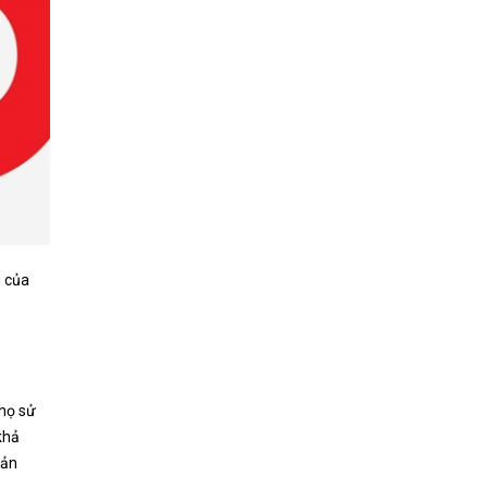
u của
 họ sử
khả
sản