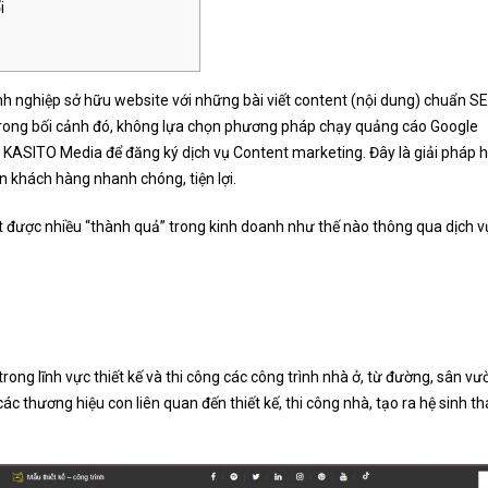
Trị Và Xây Dựng Tương Lai
i
Kisato Media Thiết Kế Log
Kasito Media Thiết Kế Logo Cho
Công Ty Cổ Phần Xây Dựn
Công Ty Cổ Phần Xây Dựng Hava
FAHOME
– Biểu Tượng Của Sự Bền Vững
nh nghiệp sở hữu website với những bài viết content (nội dung) chuẩn SE
h Phúc
g trong bối cảnh đó, không lựa chọn phương pháp chạy quảng cáo Google
n KASITO Media để đăng ký dịch vụ Content marketing. Đây là giải pháp 
ơn khách hàng nhanh chóng, tiện lợi.
 được nhiều “thành quả” trong kinh doanh như thế nào thông qua dịch v
trong lĩnh vực thiết kế và thi công các công trình nhà ở, từ đường, sân vườ
ác thương hiệu con liên quan đến thiết kế, thi công nhà, tạo ra hệ sinh t