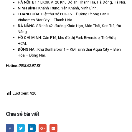
HÀ NỘI
: B1.4 LK09. VT20 Khu Đô Thị Thanh Hà, Hà Đông, Hà Nội.
NINH BÌNH
: Khánh Trung, Yên Khánh, Ninh Bình.
THANH HÓA
: Biệt thự số PL3-16 – Đường Phong Lan 3 –
Vinhomes Star City – Thanh Hóa.
ĐÀ NẴNG
: Số nhà 42, đường Khúc Hạo, Mân Thái, Sơn Trà, Đà
Nẵng.
HỒ CHÍ MINH
: Căn P16, khu đô thị Park Riverside, Thủ Đức,
HCM.
ĐỒNG NAI
: Khu Sunharbor 1 – KĐT sinh thái Aqua City – Biên
Hòa – Đồng Nai.
Hotline:
0963.92.92.88
Lượt xem:
920
Chia sẻ bài viết