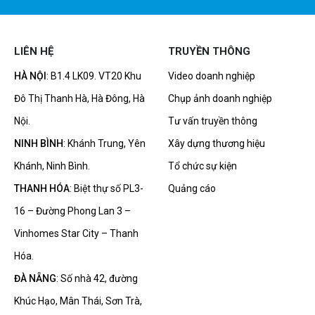
LIÊN HỆ
TRUYỀN THÔNG
HÀ NỘI
: B1.4 LK09. VT20 Khu
Video doanh nghiệp
Đô Thị Thanh Hà, Hà Đông, Hà
Chụp ảnh doanh nghiệp
Nội.
Tư vấn truyền thông
NINH BÌNH
: Khánh Trung, Yên
Xây dựng thương hiệu
Khánh, Ninh Bình.
Tổ chức sự kiện
THANH HÓA
: Biệt thự số PL3-
Quảng cáo
16 – Đường Phong Lan 3 –
Vinhomes Star City – Thanh
Hóa.
ĐÀ NẴNG
: Số nhà 42, đường
Khúc Hạo, Mân Thái, Sơn Trà,