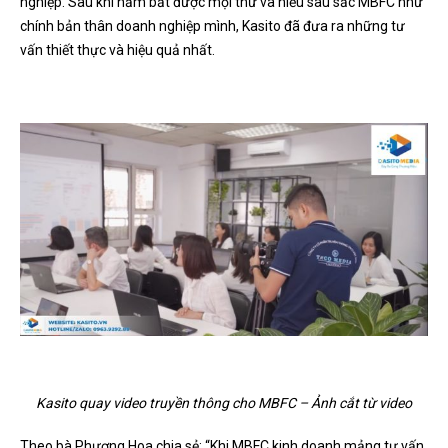
nghiệp. Sau khi nắm bắt được mọi thứ và hiểu sâu sắc MBFC như
chính bản thân doanh nghiệp mình, Kasito đã đưa ra những tư
vấn thiết thực và hiệu quả nhất.
Kasito quay video truyền thông cho MBFC – Ảnh cắt từ video
Theo bà Phương Hoa chia sẻ: “Khi MBFC kinh doanh mảng tư vấn